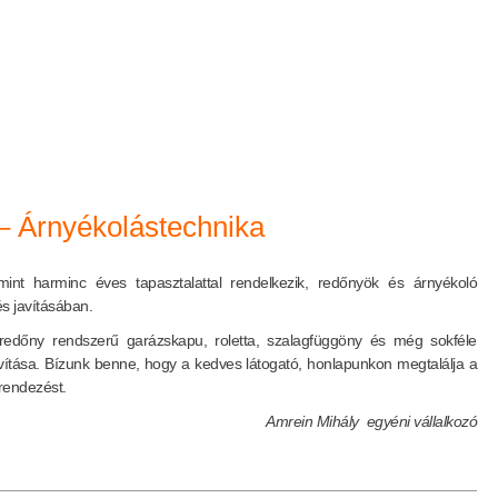
– Árnyékolástechnika
 mint harminc éves tapasztalattal rendelkezik, redőnyök és árnyékoló
s javításában.
, redőny rendszerű garázskapu, roletta, szalagfüggöny és még sokféle
avítása. Bízunk benne, hogy a kedves látogató, honlapunkon megtalálja a
rendezést.
Amrein Mihály egyéni vállalkozó