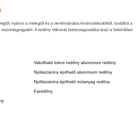
ó
degtől, nyáron a melegtől és a nemkívánatos kíváncsiskodóktól, továbbá a
s viszontagságaitól. A redőny otthonát biztonságosabbá teszi a betörőkkel
Vakolható tokos redőny alumínium redőny
Nyílászáróra építhető alumínium redőny
Nyílászáróra építhető műanyag redőny
Faredőny
ny