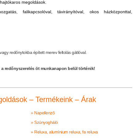
y hajtókaros megoldások.
gatás, falikapcsolóval, távirányítóval, okos házközponttal,
vagy redőnytokba épített merev feltolás gátlóval.
a redőnyszerelés öt munkanapon belül történik!
goldások – Termékeink – Árak
» Napellenző
» Szúnyogháló
» Reluxa, alumínium reluxa, fa reluxa