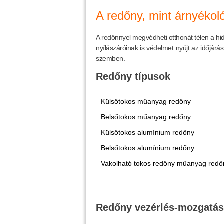
A redőny, mint árnyékol
A redőnnyel megvédheti otthonát télen a hi
nyílászáróinak is védelmet nyújt az időjárá
szemben.
Redőny típusok
Külsőtokos műanyag redőny
Belsőtokos műanyag redőny
Külsőtokos alumínium redőny
Belsőtokos alumínium redőny
Vakolható tokos redőny műanyag redő
Redőny vezérlés-mozgatás