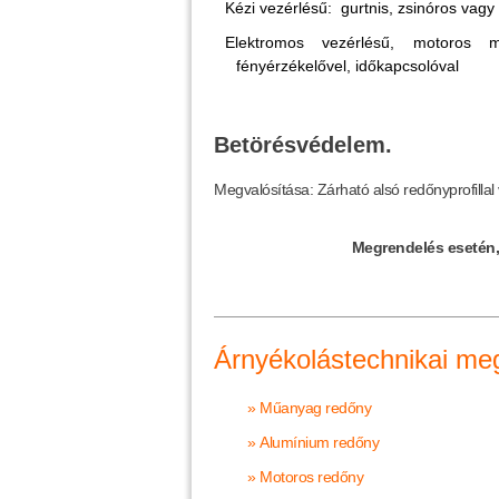
Kézi vezérlésű: gurtnis, zsinóros vag
Elektromos vezérlésű, motoros moz
fényérzékelővel, időkapcsolóval
Betörésvédelem.
Megvalósítása: Zárható alsó redőnyprofillal 
Megrendelés esetén, 
Árnyékolástechnikai me
» Műanyag redőny
» Alumínium redőny
» Motoros redőny